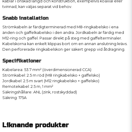
kablar i önskad längd och konstruktion, exempelvis koaxial eller
tvinnad, kan väljas separat vid behov.
Snabb installation
Strömkabeln är färdigterminerad med M8-ringkabelsko i ena
änden och gaffelkabelsko i den andra. Jordkabeln är färdig med
M12-ring och gaffel. Passar direkt på steg med gaffelterminaler.
Kabelskorna kan enkelt klippas bort om en annan anslutning krävs.
Den perforerade ringkabelskon ger säkert grepp vid åtdragning.
Specifikationer
Kabelarea: 53.7 mm² (överdimensionerad CCA)
Strömkabel: 2.5 m röd (M8 ringkabelsko + gaffelsko)
Jordkabel: 2.5 m svart (M12 ringkabelsko + gaffelsko)
Remotekabel: 2.5 m, 1 mm²
Säkringshållare: ANL (zink, rostskyddad)
Säkring: 175A
Liknande produkter