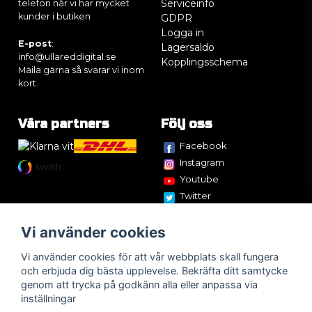
Serviceinfo
telefon när vi har mycket
kunder i butiken
GDPR
Logga in
E-post
:
Lagersaldo
info@ullareddigital.se
Kopplingsschema
Maila gärna så svarar vi inom
kort.
Våra partners
Följ oss
Facebook
Instagram
Youtube
Twitter
Vi använder cookies
Vi använder cookies för att vår webbplats skall fungera
och erbjuda dig bästa upplevelse. Bekräfta ditt samtycke
genom att trycka på godkänn alla eller anpassa via
inställningar