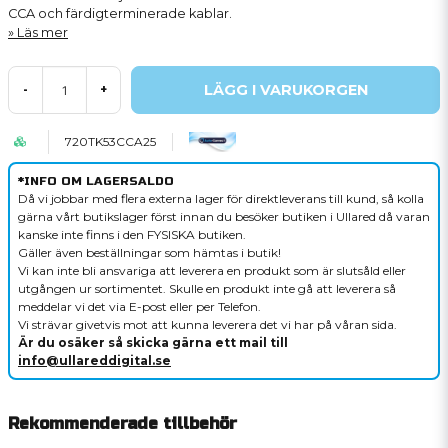
CCA och färdigterminerade kablar.
Läs mer
LÄGG I VARUKORGEN
-
+
720TK53CCA25
*INFO OM LAGERSALDO
Då vi jobbar med flera externa lager för direktleverans till kund, så kolla
gärna vårt butikslager först innan du besöker butiken i Ullared då varan
kanske inte finns i den FYSISKA butiken.
Gäller även beställningar som hämtas i butik!
Vi kan inte bli ansvariga att leverera en produkt som är slutsåld eller
utgången ur sortimentet. Skulle en produkt inte gå att leverera så
meddelar vi det via E-post eller per Telefon.
Vi strävar givetvis mot att kunna leverera det vi har på våran sida.
Är du osäker så skicka gärna ett mail till
info@ullareddigital.se
Rekommenderade tillbehör