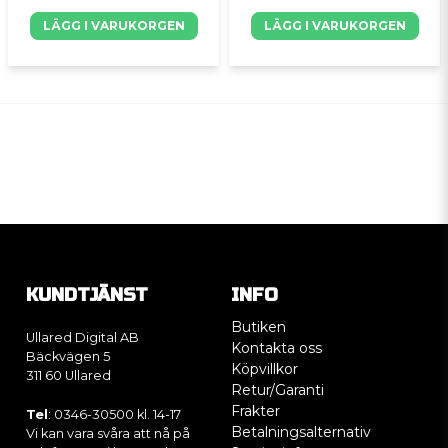
LÄGG I VARUKORGEN
LÄGG I VARUKORGEN
KUNDTJÄNST
INFO
Butiken
Ullared Digital AB
Kontakta oss
Bäckvägen 5
Köpvillkor
311 60 Ullared
Retur/Garanti
Frakter
Tel
: 0346-30500 kl. 14-17
Betalningsalternativ
Vi kan vara svåra att nå på