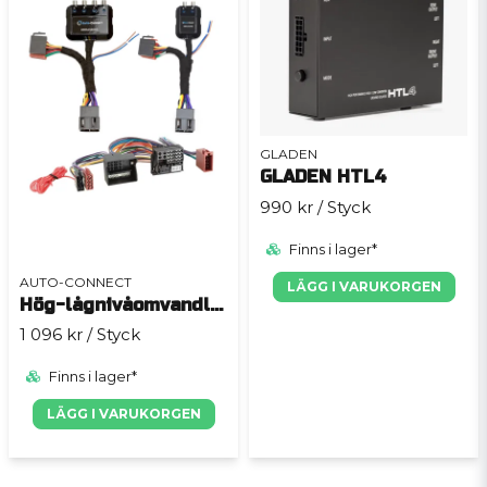
GLADEN
GLADEN HTL4
990 kr
/ Styck
Finns i lager*
AUTO-CONNECT
LÄGG I VARUKORGEN
Hög-lågnivåomvandlare till VAG 2000-2015 utan originalslutsteg
1 096 kr
/ Styck
Finns i lager*
LÄGG I VARUKORGEN