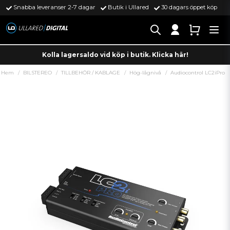
Snabba leveranser 2-7 dagar
Butik i Ullared
30 dagars öppet köp
Kolla lagersaldo vid köp i butik. Klicka här!
Hem
BILSTEREO
TILLBEHÖR / KABLAGE
Hög-lågnivå
Audiocontrol LC2iPro