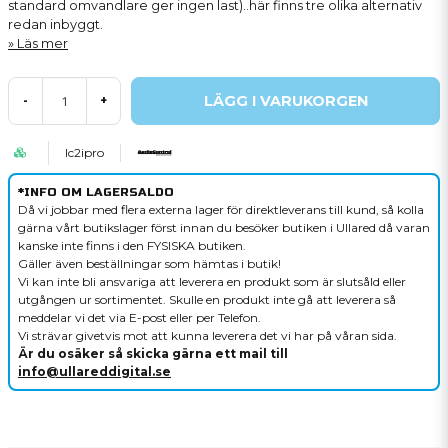
standard omvandlare ger ingen last)..här finns tre olika alternativ
redan inbyggt.
Läs mer
LÄGG I VARUKORGEN
-
+
lc2ipro
*INFO OM LAGERSALDO
Då vi jobbar med flera externa lager för direktleverans till kund, så kolla
gärna vårt butikslager först innan du besöker butiken i Ullared då varan
kanske inte finns i den FYSISKA butiken.
Gäller även beställningar som hämtas i butik!
Vi kan inte bli ansvariga att leverera en produkt som är slutsåld eller
utgången ur sortimentet. Skulle en produkt inte gå att leverera så
meddelar vi det via E-post eller per Telefon.
Vi strävar givetvis mot att kunna leverera det vi har på våran sida.
Är du osäker så skicka gärna ett mail till
info@ullareddigital.se