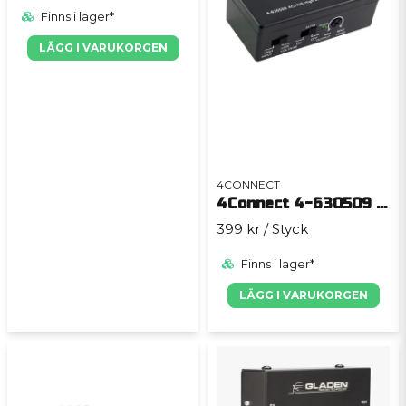
Finns i lager*
LÄGG I VARUKORGEN
4CONNECT
4Connect 4-630509 hög/låg omvandlare
399 kr
/ Styck
Finns i lager*
LÄGG I VARUKORGEN