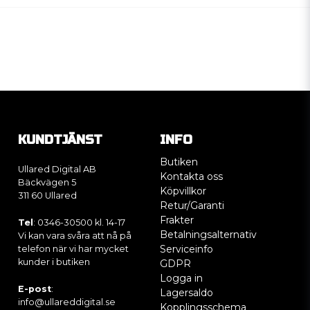
KUNDTJÄNST
INFO
Butiken
Ullared Digital AB
Kontakta oss
Bäckvägen 5
Köpvillkor
311 60 Ullared
Retur/Garanti
Frakter
Tel
: 0346-30500 kl. 14-17
Betalningsalternativ
Vi kan vara svåra att nå på
Serviceinfo
telefon när vi har mycket
kunder i butiken
GDPR
Logga in
E-post
:
Lagersaldo
info@ullareddigital.se
Kopplingsschema