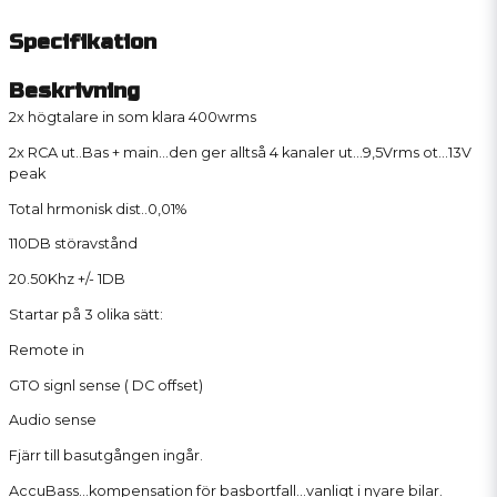
Specifikation
Beskrivning
2x högtalare in som klara 400wrms
2x RCA ut..Bas + main...den ger alltså 4 kanaler ut...9,5Vrms ot...13V
peak
Total hrmonisk dist..0,01%
110DB störavstånd
20.50Khz +/- 1DB
Startar på 3 olika sätt:
Remote in
GTO signl sense ( DC offset)
Audio sense
Fjärr till basutgången ingår.
AccuBass...kompensation för basbortfall...vanligt i nyare bilar.