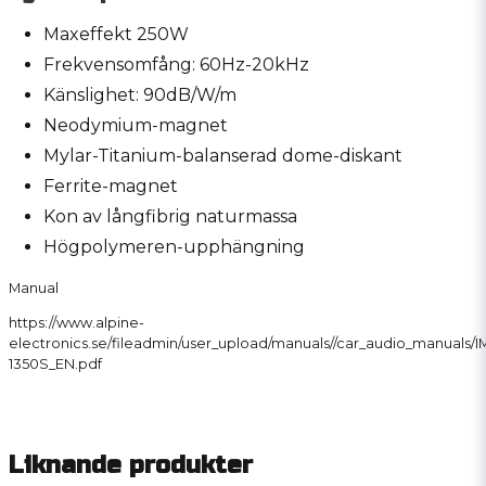
Maxeffekt 250W
Frekvensomfång: 60Hz-20kHz
Känslighet: 90dB/W/m
Neodymium-magnet
Mylar-Titanium-balanserad dome-diskant
Ferrite-magnet
Kon av långfibrig naturmassa
Högpolymeren-upphängning
Manual
https://www.alpine-
electronics.se/fileadmin/user_upload/manuals//car_audio_manuals/I
1350S_EN.pdf
Liknande produkter