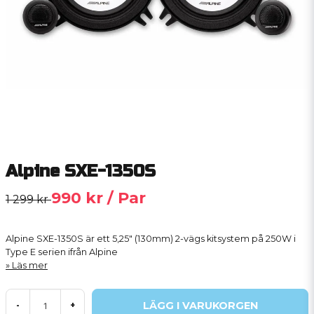
Alpine SXE-1350S
990 kr
/ Par
1 299 kr
Alpine SXE-1350S är ett 5,25" (130mm) 2-vägs kitsystem på 250W i
Type E serien ifrån Alpine
Läs mer
LÄGG I VARUKORGEN
-
+