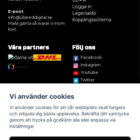
GDPR
Logga in
E-post
:
Lagersaldo
info@ullareddigital.se
Kopplingsschema
Maila gärna så svarar vi inom
kort.
Våra partners
Följ oss
Facebook
Instagram
Youtube
Twitter
Vi använder cookies
Vi använder cookies för att vår webbplats skall fungera
och erbjuda dig bästa upplevelse. Bekräfta ditt samtycke
genom att trycka på godkänn alla eller anpassa via
inställningar