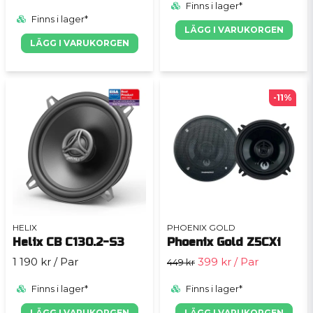
Finns i lager*
Finns i lager*
LÄGG I VARUKORGEN
LÄGG I VARUKORGEN
-11%
HELIX
PHOENIX GOLD
Helix CB C130.2-S3
Phoenix Gold Z5CXi
1 190 kr
/ Par
399 kr
/ Par
449 kr
Finns i lager*
Finns i lager*
LÄGG I VARUKORGEN
LÄGG I VARUKORGEN