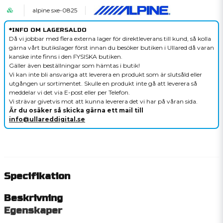
alpine sxe-0825
*INFO OM LAGERSALDO
Då vi jobbar med flera externa lager för direktleverans till kund, så kolla
gärna vårt butikslager först innan du besöker butiken i Ullared då varan
kanske inte finns i den FYSISKA butiken.
Gäller även beställningar som hämtas i butik!
Vi kan inte bli ansvariga att leverera en produkt som är slutsåld eller
utgången ur sortimentet. Skulle en produkt inte gå att leverera så
meddelar vi det via E-post eller per Telefon.
Vi strävar givetvis mot att kunna leverera det vi har på våran sida.
Är du osäker så skicka gärna ett mail till
info@ullareddigital.se
Specifikation
Beskrivning
Egenskaper