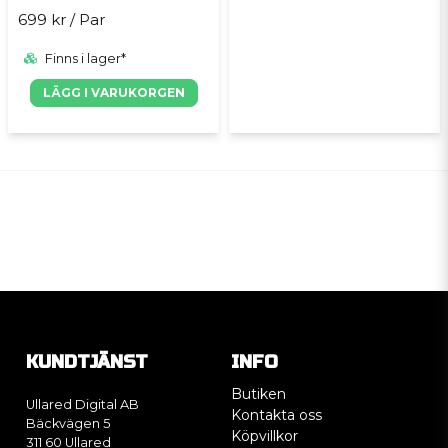
699 kr
/ Par
Finns i lager*
LÄGG I VARUKORGEN
KUNDTJÄNST
INFO
Butiken
Ullared Digital AB
Kontakta oss
Bäckvägen 5
Köpvillkor
311 60 Ullared