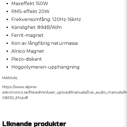
Maxeffekt 150W
RMS-effekt 20W
Frekvensomfång: 120Hz-16kHz
Känslighet: 89dB/W/m
Ferrit-magnet
Kon av långfibrig naturmassa
Alnico Magnet
Piezo-diskant
Högpolymeren-upphängning
MANUAL
https://www.alpine-
electronics.se/fileadmin/user_upload/manuals//car_audio_manuals/I
0825S_EN.pdf
Liknande produkter