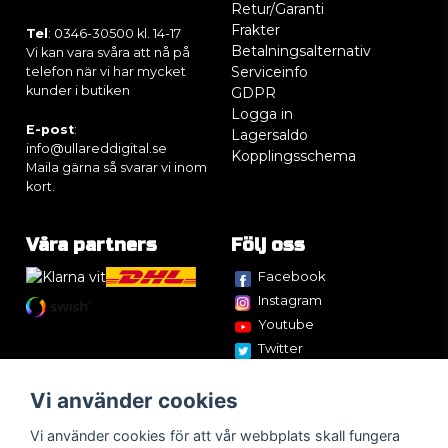
Retur/Garanti
Frakter
Tel
: 0346-30500 kl. 14-17
Betalningsalternativ
Vi kan vara svåra att nå på
Serviceinfo
telefon när vi har mycket
kunder i butiken
GDPR
Logga in
E-post
:
Lagersaldo
info@ullareddigital.se
Kopplingsschema
Maila gärna så svarar vi inom
kort.
Våra partners
Följ oss
Facebook
Instagram
Youtube
Twitter
Vi använder cookies
Vi använder cookies för att vår webbplats skall fungera