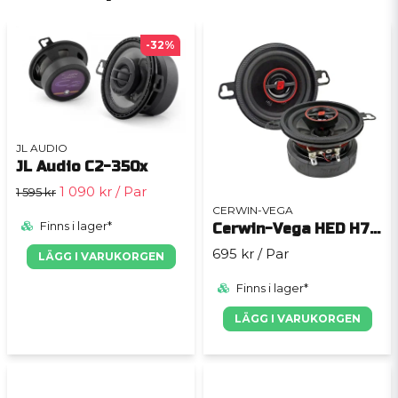
-32%
JL AUDIO
JL Audio C2-350x
1 090 kr
/ Par
1 595 kr
CERWIN-VEGA
Finns i lager*
Cerwin-Vega HED H735
695 kr
/ Par
LÄGG I VARUKORGEN
Finns i lager*
LÄGG I VARUKORGEN