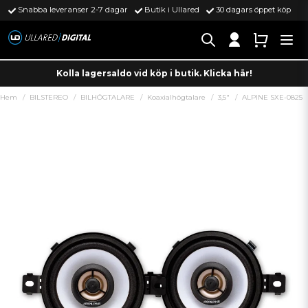
Snabba leveranser 2-7 dagar
Butik i Ullared
30 dagars öppet köp
Kolla lagersaldo vid köp i butik. Klicka här!
Hem
BILSTEREO
BILHÖGTALARE
Koaxialhögtalare
3,5"
ALPINE SXE-0825