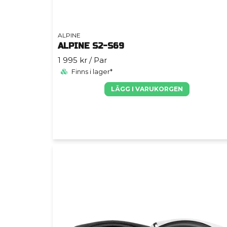
ALPINE
ALPINE S2-S69
1 995 kr
/ Par
Finns i lager*
LÄGG I VARUKORGEN