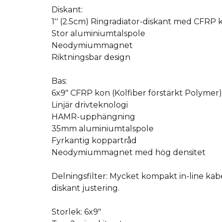
Diskant:
1′′ (2.5cm) Ringradiator-diskant med CFRP 
Stor aluminiumtalspole
Neodymiummagnet
Riktningsbar design
Bas:
6x9" CFRP kon (Kolfiber förstärkt Polymer)
Linjär drivteknologi
HAMR-upphängning
35mm aluminiumtalspole
Fyrkantig koppartråd
Neodymiummagnet med hög densitet
Delningsfilter: Mycket kompakt in-line kab
diskant justering.
Storlek: 6x9"