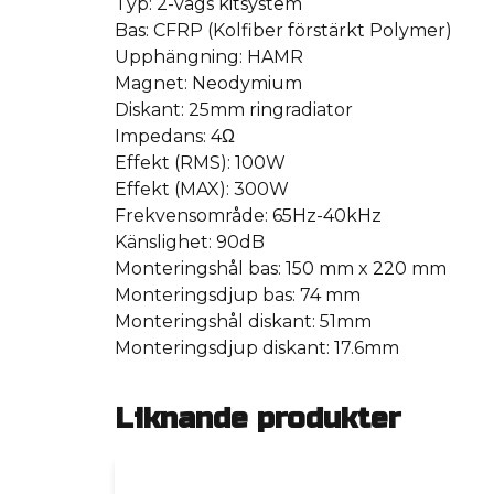
Typ: 2-vägs kitsystem
Bas: CFRP (Kolfiber förstärkt Polymer)
Upphängning: HAMR
Magnet: Neodymium
Diskant: 25mm ringradiator
Impedans: 4Ω
Effekt (RMS): 100W
Effekt (MAX): 300W
Frekvensområde: 65Hz-40kHz
Känslighet: 90dB
Monteringshål bas: 150 mm x 220 mm
Monteringsdjup bas: 74 mm
Monteringshål diskant: 51mm
Monteringsdjup diskant: 17.6mm
Liknande produkter