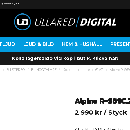
rs öppet köp
TLJUD
LJUD & BILD
HEM & HUSHÅLL
PRESE
Kolla lagersaldo vid köp i butik. Klicka här!
m
BILSTEREO
BILHÖGTALARE
Koaxialhögtalare
6"x9"
Alpine R-S69
Alpine R-S69C.
2 990 kr
/ Styck
ALPINE TYPE-R har blivit 