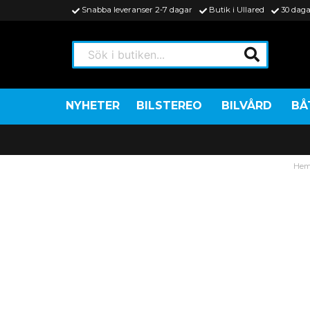
Snabba leveranser 2-7 dagar
Butik i Ullared
30 daga
Sök i butiken...
NYHETER
BILSTEREO
BILVÅRD
BÅ
He