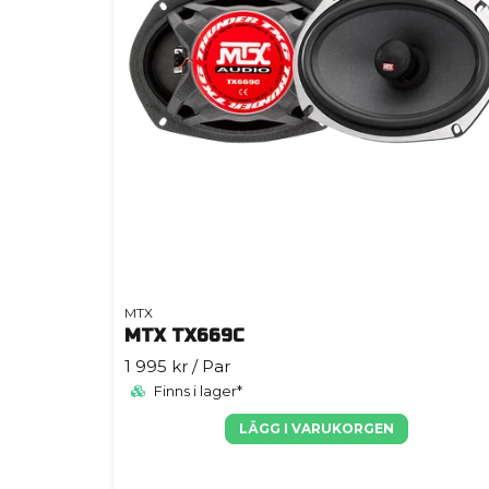
MTX
MTX TX669C
1 995 kr
/ Par
Finns i lager*
LÄGG I VARUKORGEN