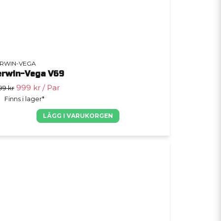
RWIN-VEGA
erwin-Vega V69
999 kr
/ Par
99 kr
Finns i lager*
LÄGG I VARUKORGEN