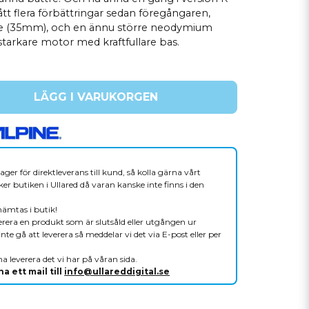
ått flera förbättringar sedan föregångaren,
le (35mm), och en ännu större neodymium
starkare motor med kraftfullare bas.
LÄGG I VARUKORGEN
ager för direktleverans till kund, så kolla gärna vårt
er butiken i Ullared då varan kanske inte finns i den
hämtas i butik!
verera en produkt som är slutsåld eller utgången ur
nte gå att leverera så meddelar vi det via E-post eller per
a leverera det vi har på våran sida.
a ett mail till
info@ullareddigital.se