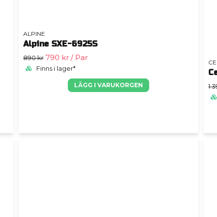
ALPINE
Alpine SXE-6925S
790 kr
/ Par
890 kr
CE
Finns i lager*
C
LÄGG I VARUKORGEN
1 3