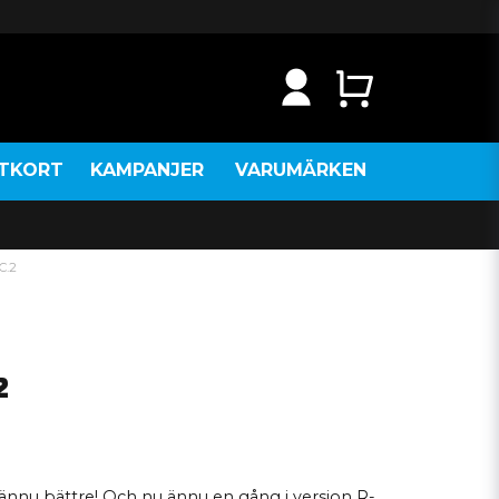
NTKORT
KAMPANJER
VARUMÄRKEN
C.2
2
ännu bättre! Och nu ännu en gång i version R-