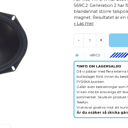
S69C.2: Generation 2 har f
blandannat större talspo
magnet. Resultatet är en 
Läs mer
-
+
s69C2
*INFO OM LAGERSALDO
Då vi jobbar med flera externa l
butikslager först innan du besök
FYSISKA butiken.
Gäller även beställningar som 
Vi kan inte bli ansvariga att le
sortimentet. Skulle en produkt i
Telefon.
Vi strävar givetvis mot att kunn
Är du osäker så skicka gärn