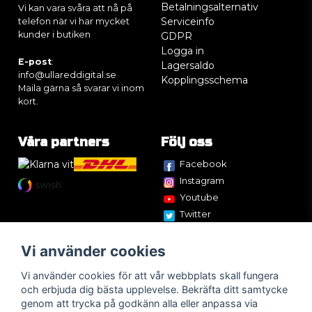
Betalningsalternativ
Vi kan vara svåra att nå på
Serviceinfo
telefon när vi har mycket
kunder i butiken
GDPR
Logga in
E-post
:
Lagersaldo
info@ullareddigital.se
Kopplingsschema
Maila gärna så svarar vi inom
kort.
Våra partners
Följ oss
Facebook
Instagram
Youtube
Twitter
Vi använder cookies
Vi använder cookies för att vår webbplats skall fungera
och erbjuda dig bästa upplevelse. Bekräfta ditt samtycke
genom att trycka på godkänn alla eller anpassa via