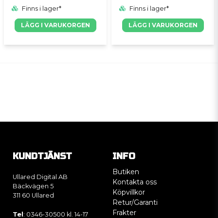
Finns i lager*
Finns i lager*
LÄGG I VARUKORGEN
LÄGG I VARUKORGEN
KUNDTJÄNST
INFO
Butiken
Ullared Digital AB
Kontakta oss
Bäckvägen 5
Köpvillkor
311 60 Ullared
Retur/Garanti
Frakter
Tel
: 0346-30500 kl. 14-17