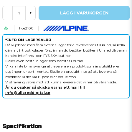
LÄGG I VARUKORGEN
-
+
hce2100
*INFO OM LAGERSALDO
Då vi jobbar med flera externa lager för direktleverans till kund, så kolla
gärna vårt butikslager först innan du besöker butiken i Ullared då varan
kanske inte finns i den FYSISKA butiken.
Gäller även beställningar som hämtas i butik!
Vi kan inte bli ansvariga att leverera en produkt som är slutsåld eller
utgången ur sortimentet. Skulle en produkt inte gå att leverera så
meddelar vi det via E-post eller per Telefon.
Vi strävar givetvis mot att kunna leverera det vi har på våran sida.
Är du osäker så skicka gärna ett mail till
info@ullareddigital.se
Specifikation