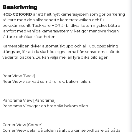
Beskrivning
HCE-C2100RD
är ett helt nytt kamerasystem som gör parkering
säkrare med den allra senaste kameratekniken och full
pekskärmsdrift. Tack vare HDR är bildkvaliteten mycket bättre
jämfört med vanliga kamerasystem vilket gör manövreringen
lättare och ökar säkerheten.
Kamerabilden dyker automatiskt upp och all ljuduppspelning
stängs av, för att du ska höra signalerna från sensorerna, när du
växlar till backen. Du kan välja mellan fyra olika bildlägen.
Rear View [Back]
Rear View visar vad som är direkt bakom bilen.
Panorama View [Panorama]
Panorama View ger en bred sikt bakom bilen.
Corner View [Corner]
Corner View delar på bilden så att du kan se tydligare på båda