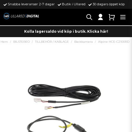
Snabba leveranser 2-7 dagar
Butik i Ullared
30 dagars öppet köp
Kolla lagersaldo vid köp i butik. Klicka här!
Hem
BILSTEREO
TILLBEHÖR / KABLAGE
Backkamera
Alpine HCE-C2100RD