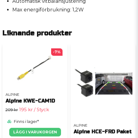
Automatisk vitbalansjustering
Max energiförbrukning: 1,2W
Liknande produkter
-7%
ALPINE
Alpine KWE-CAM1D
195 kr
/ Styck
209 kr
Finns i lager*
ALPINE
Alpine HCE-FRD Paket
LÄGG I VARUKORGEN