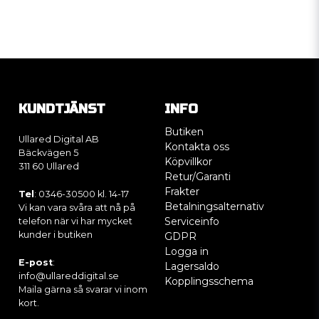
KUNDTJÄNST
INFO
Butiken
Ullared Digital AB
Kontakta oss
Bäckvägen 5
Köpvillkor
311 60 Ullared
Retur/Garanti
Frakter
Tel
: 0346-30500 kl. 14-17
Betalningsalternativ
Vi kan vara svåra att nå på
Serviceinfo
telefon när vi har mycket
kunder i butiken
GDPR
Logga in
E-post
:
Lagersaldo
info@ullareddigital.se
Kopplingsschema
Maila gärna så svarar vi inom
kort.