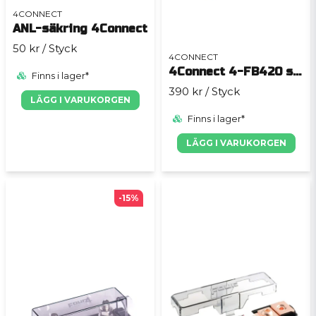
4CONNECT
ANL-säkring 4Connect
50 kr
/ Styck
4CONNECT
4Connect 4-FB420 strömcentral 2x50/4x20mm2
Finns i lager*
390 kr
/ Styck
LÄGG I VARUKORGEN
Finns i lager*
LÄGG I VARUKORGEN
-15%