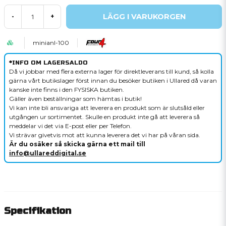
LÄGG I VARUKORGEN
-
+
minianl-100
*INFO OM LAGERSALDO
Då vi jobbar med flera externa lager för direktleverans till kund, så kolla
gärna vårt butikslager först innan du besöker butiken i Ullared då varan
kanske inte finns i den FYSISKA butiken.
Gäller även beställningar som hämtas i butik!
Vi kan inte bli ansvariga att leverera en produkt som är slutsåld eller
utgången ur sortimentet. Skulle en produkt inte gå att leverera så
meddelar vi det via E-post eller per Telefon.
Vi strävar givetvis mot att kunna leverera det vi har på våran sida.
Är du osäker så skicka gärna ett mail till
info@ullareddigital.se
Specifikation