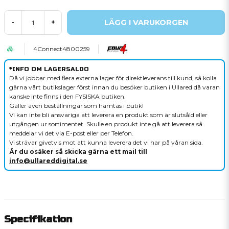
LÄGG I VARUKORGEN
-
+
4Connect4800259
*INFO OM LAGERSALDO
Då vi jobbar med flera externa lager för direktleverans till kund, så kolla
gärna vårt butikslager först innan du besöker butiken i Ullared då varan
kanske inte finns i den FYSISKA butiken.
Gäller även beställningar som hämtas i butik!
Vi kan inte bli ansvariga att leverera en produkt som är slutsåld eller
utgången ur sortimentet. Skulle en produkt inte gå att leverera så
meddelar vi det via E-post eller per Telefon.
Vi strävar givetvis mot att kunna leverera det vi har på våran sida.
Är du osäker så skicka gärna ett mail till
info@ullareddigital.se
Specifikation