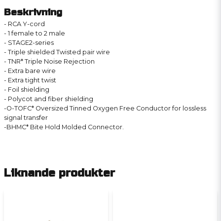
Beskrivning
- RCA Y-cord
- 1 female to 2 male
- STAGE2-series
- Triple shielded Twisted pair wire
- TNR* Triple Noise Rejection
- Extra bare wire
- Extra tight twist
- Foil shielding
- Polycot and fiber shielding
-O-TOFC* Oversized Tinned Oxygen Free Conductor for lossless
signal transfer
-BHMC* Bite Hold Molded Connector.
Liknande produkter