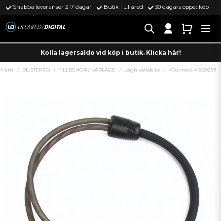
Snabba leveranser 2-7 dagar
Butik i Ullared
30 dagars öppet köp
Kolla lagersaldo vid köp i butik. Klicka här!
Hem
BILSTEREO
TILLBEHÖR / KABLAGE
Lågnivåkablar
4Connect 4-800259