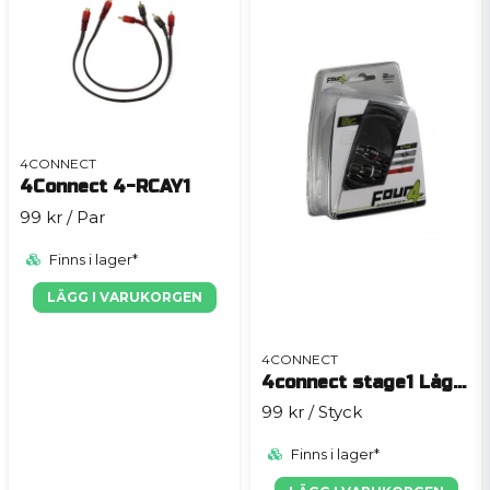
4CONNECT
4Connect 4-RCAY1
99 kr
/ Par
Finns i lager*
LÄGG I VARUKORGEN
4CONNECT
4connect stage1 Lågnivå 2ch
99 kr
/ Styck
Finns i lager*