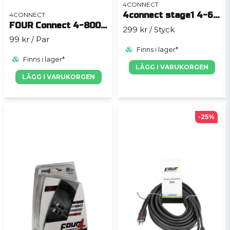
4CONNECT
4connect stage1 4-6 ch
4CONNECT
FOUR Connect 4-800159 STAGE1
299 kr
/ Styck
99 kr
/ Par
Finns i lager*
Finns i lager*
LÄGG I VARUKORGEN
LÄGG I VARUKORGEN
-25%