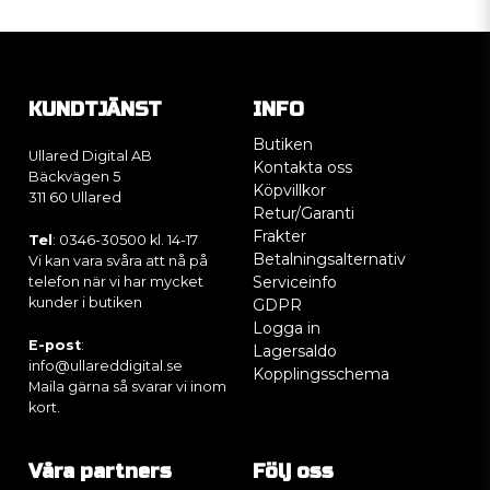
KUNDTJÄNST
INFO
Butiken
Ullared Digital AB
Kontakta oss
Bäckvägen 5
Köpvillkor
311 60 Ullared
Retur/Garanti
Frakter
Tel
: 0346-30500 kl. 14-17
Betalningsalternativ
Vi kan vara svåra att nå på
Serviceinfo
telefon när vi har mycket
kunder i butiken
GDPR
Logga in
E-post
:
Lagersaldo
info@ullareddigital.se
Kopplingsschema
Maila gärna så svarar vi inom
kort.
Våra partners
Följ oss