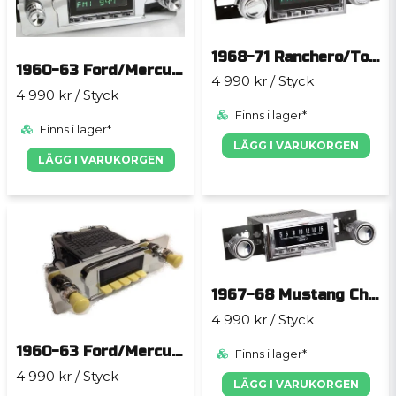
1968-71 Ranchero/Torino SANTA BARBARA
1960-63 Ford/Mercury SANTA BARBARA
4 990 kr
/ Styck
4 990 kr
/ Styck
Finns i lager*
Finns i lager*
LÄGG I VARUKORGEN
LÄGG I VARUKORGEN
1967-68 Mustang Chrome SANTA BARBARA
4 990 kr
/ Styck
1960-63 Ford/Mercury Ivory SANTA BARBARA
Finns i lager*
4 990 kr
/ Styck
LÄGG I VARUKORGEN