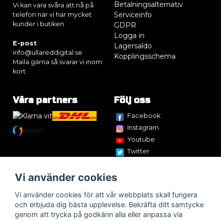
Betalningsalternativ
Vi kan vara svåra att nå på
Serviceinfo
telefon när vi har mycket
kunder i butiken
GDPR
Logga in
E-post
:
Lagersaldo
info@ullareddigital.se
Kopplingsschema
Maila gärna så svarar vi inom
kort.
Våra partners
Följ oss
Facebook
Instagram
Youtube
Twitter
Vi använder cookies
Vi använder cookies för att vår webbplats skall fungera
och erbjuda dig bästa upplevelse. Bekräfta ditt samtycke
genom att trycka på godkänn alla eller anpassa via