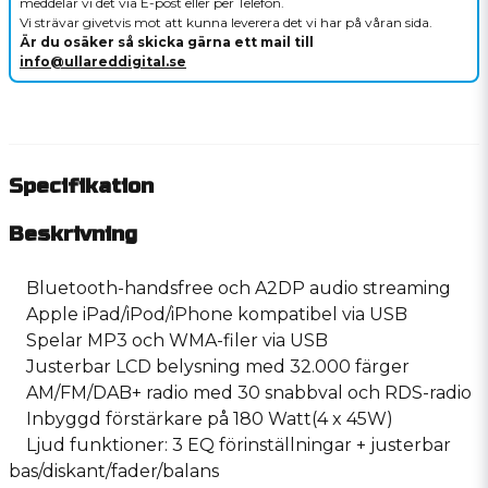
meddelar vi det via E-post eller per Telefon.
Vi strävar givetvis mot att kunna leverera det vi har på våran sida.
Är du osäker så skicka gärna ett mail till
info@ullareddigital.se
Specifikation
Beskrivning
Bluetooth-handsfree och A2DP audio streaming
Apple iPad/iPod/iPhone kompatibel via USB
Spelar MP3 och WMA-filer via USB
Justerbar LCD belysning med 32.000 färger
AM/FM/DAB+ radio med 30 snabbval och RDS-radio
Inbyggd förstärkare på 180 Watt(4 x 45W)
Ljud funktioner: 3 EQ förinställningar + justerbar
bas/diskant/fader/balans