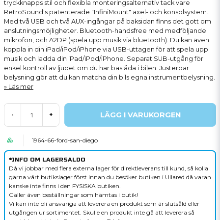
tryckknapps stil och flexibla monteringsalternativ tack vare
RetroSound's patenterade "InfiniMount" axel- och konsolsystem.
Med två USB och två AUX-ingångar på baksidan finns det gott om
anslutningsmöjligheter. Bluetooth-handsfree med medföljande
mikrofon, och A2DP (spela upp musik via bluetooth). Du kan även
koppla in din iPad/iPod/iPhone via USB-uttagen för att spela upp
musik och ladda din iPad/iPod/iPhone. Separat SUB-utgång för
enkel kontroll av ljudet om du har baslåda i bilen. Justerbar
belysning gör att du kan matcha din bils egna instrumentbelysning.
Läs mer
LÄGG I VARUKORGEN
-
+
1964-66-ford-san-diego
*INFO OM LAGERSALDO
Då vi jobbar med flera externa lager för direktleverans till kund, så kolla
gärna vårt butikslager först innan du besöker butiken i Ullared då varan
kanske inte finns i den FYSISKA butiken.
Gäller även beställningar som hämtas i butik!
Vi kan inte bli ansvariga att leverera en produkt som är slutsåld eller
utgången ur sortimentet. Skulle en produkt inte gå att leverera så