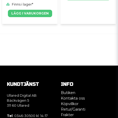
Finns i lager*
LÄGG I VARUKORGEN
KUNDTJÄNST
INFO
Butiken
Ullared Digital AB
Kontakta oss
Bäckvägen 5
Köpvillkor
311 60 Ullared
Retur/Garanti
Frakter
Tel
: 0346-30500 kl. 14-17