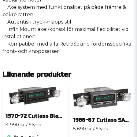
Axelsystem med funktionalitet på både främre &
bakre ratten
Autentisk tryckknapps stil
InfiniMount axel/konsol för maximal flexibilitet vid
installationen
Kompatibel med alla RetroSound fordonsspecifika
front- och knoppsatser
Liknande produkter
1970-72 Cutlass Black SANTA BARBARA
1966-67 Cutlass SAN DIEGO
4 990 kr
/ Styck
5 690 kr
/ Styck
Finns i lager*