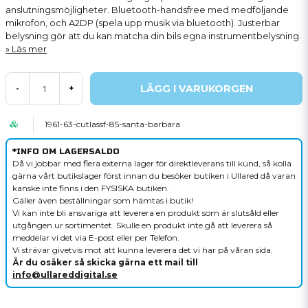
anslutningsmöjligheter. Bluetooth-handsfree med medföljande
mikrofon, och A2DP (spela upp musik via bluetooth). Justerbar
belysning gör att du kan matcha din bils egna instrumentbelysning.
Läs mer
LÄGG I VARUKORGEN
-
+
1961-63-cutlassf-85-santa-barbara
*INFO OM LAGERSALDO
Då vi jobbar med flera externa lager för direktleverans till kund, så kolla
gärna vårt butikslager först innan du besöker butiken i Ullared då varan
kanske inte finns i den FYSISKA butiken.
Gäller även beställningar som hämtas i butik!
Vi kan inte bli ansvariga att leverera en produkt som är slutsåld eller
utgången ur sortimentet. Skulle en produkt inte gå att leverera så
meddelar vi det via E-post eller per Telefon.
Vi strävar givetvis mot att kunna leverera det vi har på våran sida.
Är du osäker så skicka gärna ett mail till
info@ullareddigital.se