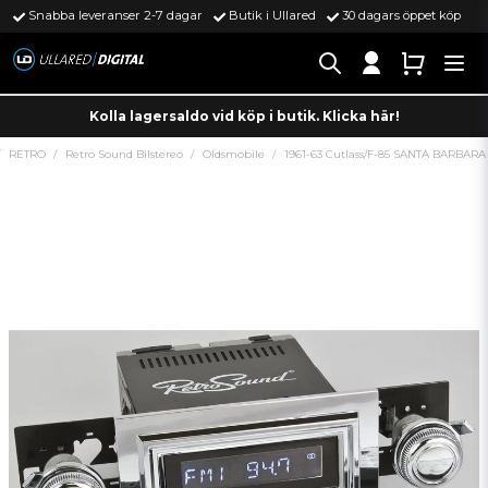
Snabba leveranser 2-7 dagar
Butik i Ullared
30 dagars öppet köp
Kolla lagersaldo vid köp i butik. Klicka här!
RETRO
Retro Sound Bilstereo
Oldsmobile
1961-63 Cutlass/F-85 SANTA BARBARA