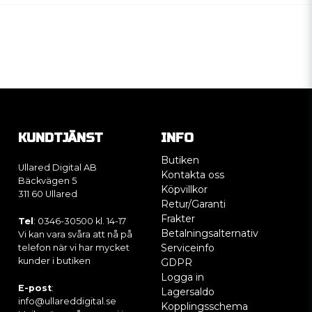
KUNDTJÄNST
INFO
Butiken
Ullared Digital AB
Kontakta oss
Bäckvägen 5
Köpvillkor
311 60 Ullared
Retur/Garanti
Frakter
Tel
: 0346-30500 kl. 14-17
Betalningsalternativ
Vi kan vara svåra att nå på
Serviceinfo
telefon när vi har mycket
kunder i butiken
GDPR
Logga in
E-post
:
Lagersaldo
info@ullareddigital.se
Kopplingsschema