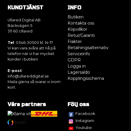
KUNDTJÄNST
INFO
Butiken
Ullared Digital AB
Kontakta oss
Bäckvägen 5
Köpvillkor
311 60 Ullared
Retur/Garanti
Frakter
Tel
: 0346-30500 kl. 14-17
Betalningsalternativ
Vi kan vara svåra att nå på
Serviceinfo
telefon när vi har mycket
kunder i butiken
GDPR
Logga in
E-post
:
Lagersaldo
info@ullareddigital.se
Kopplingsschema
Maila gärna så svarar vi inom
kort.
Våra partners
Följ oss
Facebook
Instagram
Youtube